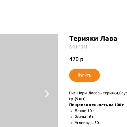
Терияки Лава
SKU:
1011
470
р.
Купить
Рис, Нори, Лосось терияки,Соу
гр. (9 шт)
Пищевая ценность на 100 г
Белки 10 г
Жиры 16 г
Углеводы 30 г