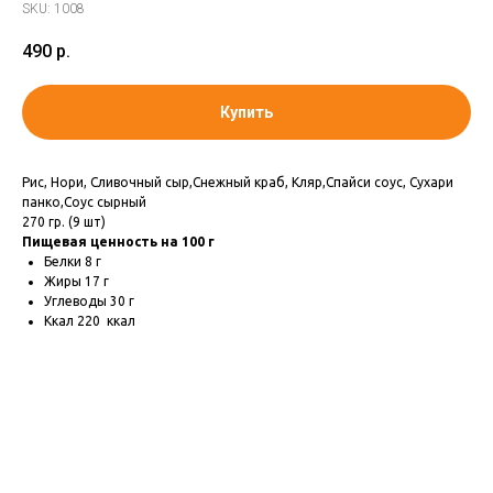
SKU:
1008
490
р.
Купить
Рис, Нори, Сливочный сыр,Снежный краб, Кляр,Спайси соус, Сухари
панко,Соус сырный
270 гр. (9 шт)
Пищевая ценность на 100 г
Белки 8 г
Жиры 17 г
Углеводы 30 г
Ккал 220 ккал